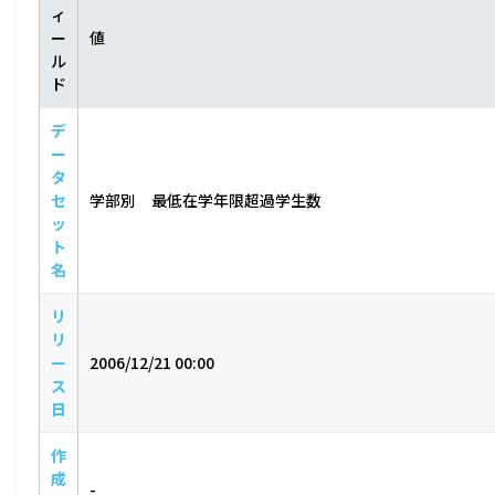
ィ
ー
値
ル
ド
デ
ー
タ
セ
学部別 最低在学年限超過学生数
ッ
ト
名
リ
リ
ー
2006/12/21 00:00
ス
日
作
成
-