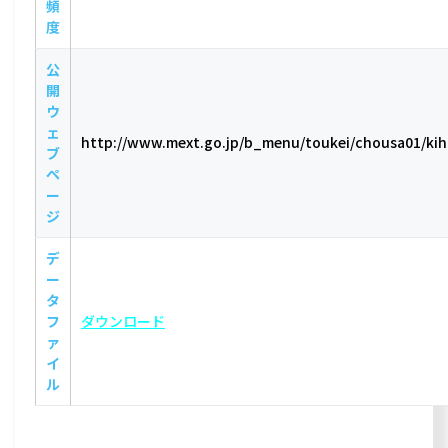
頻
度
公
開
ウ
ェ
http://www.mext.go.jp/b_menu/toukei/chousa01/ki
ブ
ペ
ー
ジ
デ
ー
タ
フ
ダウンロード
ァ
イ
ル