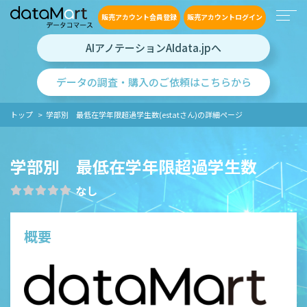
販売アカウント会員登録
販売アカウントログイン
AIアノテーションAIdata.jpへ
データの調査・購入のご依頼はこちらから
トップ
学部別 最低在学年限超過学生数(estatさん)の詳細ページ
学部別 最低在学年限超過学生数
なし
概要