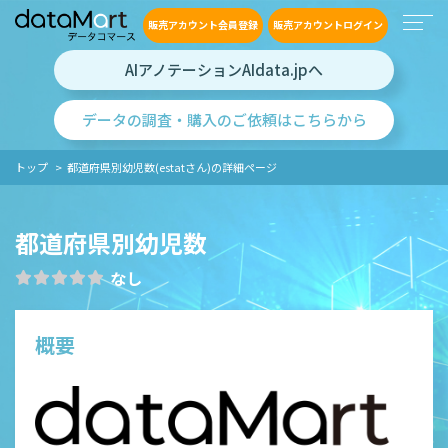
販売アカウント会員登録
販売アカウントログイン
AIアノテーションAIdata.jpへ
データの調査・購入のご依頼はこちらから
トップ
都道府県別幼児数(estatさん)の詳細ページ
都道府県別幼児数
なし
概要