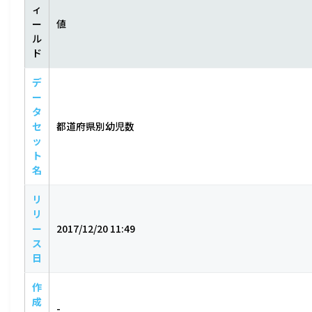
ィ
ー
値
ル
ド
デ
ー
タ
セ
都道府県別幼児数
ッ
ト
名
リ
リ
ー
2017/12/20 11:49
ス
日
作
成
-