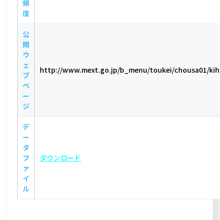
頻
度
公
開
ウ
ェ
http://www.mext.go.jp/b_menu/toukei/chousa01/ki
ブ
ペ
ー
ジ
デ
ー
タ
フ
ダウンロード
ァ
イ
ル