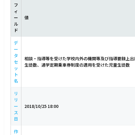
フ
ィ
ー
値
ル
ド
デ
ー
タ
相談・指導等を受けた学校内外の機関等及び指導要録上出
セ
生徒数、通学定期乗車券制度の適用を受けた児童生徒数
ッ
ト
名
リ
リ
ー
2018/10/25 18:00
ス
日
作