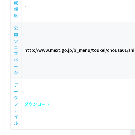
成
-
頻
度
公
開
ウ
ェ
http://www.mext.go.jp/b_menu/toukei/chousa01/sh
ブ
ペ
ー
ジ
デ
ー
タ
フ
ダウンロード
ァ
イ
ル