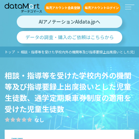
販売アカウント会員登録
販売アカウントログイン
AIアノテーションAIdata.jpへ
データの調査・購入のご依頼はこちらから
トップ
相談・指導等を受けた学校内外の機関等及び指導要録上出席扱いとした児童生徒
相談・指導等を受けた学校内外の機関
等及び指導要録上出席扱いとした児童
生徒数、通学定期乗車券制度の適用を
受けた児童生徒数
なし