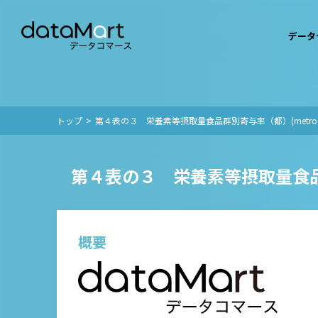
データ
トップ
第４表の３ 栄養素等摂取量食品群別寄与率（都）(metr
第４表の３ 栄養素等摂取量食
概要