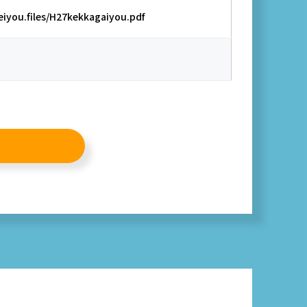
iyou.files/H27kekkagaiyou.pdf
ド