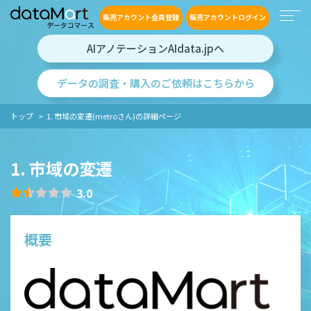
販売アカウント会員登録
販売アカウントログイン
AIアノテーションAIdata.jpへ
データの調査・購入のご依頼はこちらから
トップ
1. 市域の変遷(metroさん)の詳細ページ
1. 市域の変遷
3.0
概要