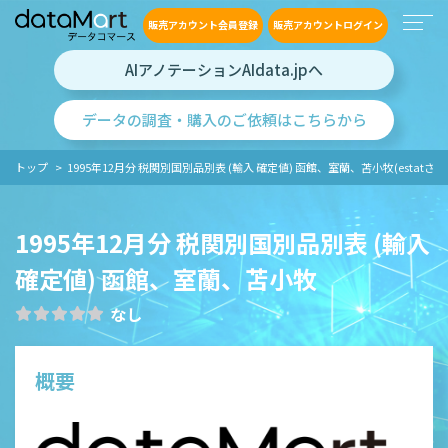
販売アカウント会員登録
販売アカウントログイン
AIアノテーションAIdata.jpへ
データの調査・購入のご依頼はこちらから
トップ
1995年12月分 税関別国別品別表 (輸入 確定値) 函館、室蘭、苫小牧(estatさ
1995年12月分 税関別国別品別表 (輸入
確定値) 函館、室蘭、苫小牧
なし
概要