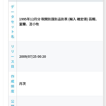
デ
ー
タ
1995年12月分 税関別国別品別表 (輸入 確定値) 函館、
セ
室蘭、苫小牧
ッ
ト
名
リ
リ
ー
2009/07/25 00:20
ス
日
作
成
月次
頻
度
公