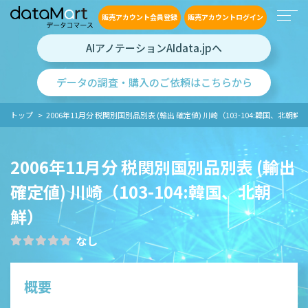
販売アカウント会員登録
販売アカウントログイン
AIアノテーションAIdata.jpへ
データの調査・購入のご依頼はこちらから
トップ
2006年11月分 税関別国別品別表 (輸出 確定値) 川崎（103-104:韓国、北朝鮮）
2006年11月分 税関別国別品別表 (輸出
確定値) 川崎（103-104:韓国、北朝
鮮）
なし
概要