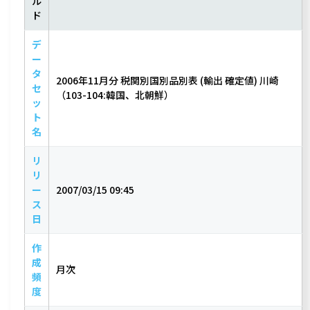
ル
ド
デ
ー
タ
2006年11月分 税関別国別品別表 (輸出 確定値) 川崎
セ
（103-104:韓国、北朝鮮）
ッ
ト
名
リ
リ
ー
2007/03/15 09:45
ス
日
作
成
月次
頻
度