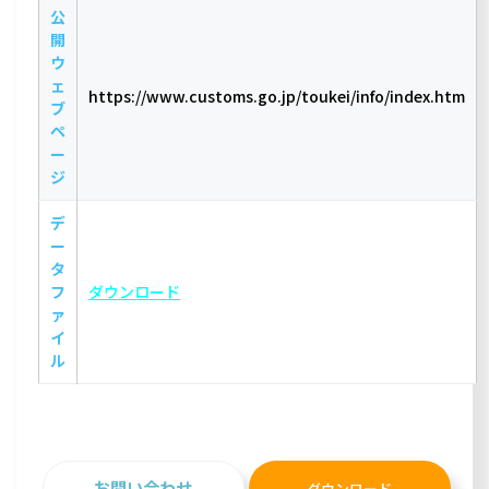
公
開
ウ
ェ
https://www.customs.go.jp/toukei/info/index.htm
ブ
ペ
ー
ジ
デ
ー
タ
フ
ダウンロード
ァ
イ
ル
お問い合わせ
ダウンロード