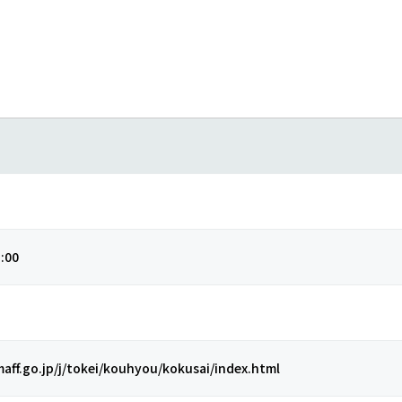
:00
aff.go.jp/j/tokei/kouhyou/kokusai/index.html