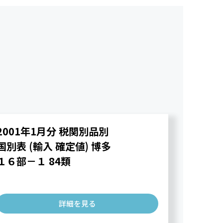
2001年1月分 税関別品別
国別表 (輸入 確定値) 博多
１６部－１ 84類
詳細を見る