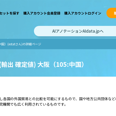
セットを探す
購入アカウント会員登録
購入アカウントログイン
AIアノテーションAIdata.jpへ
中国）(estatさん)の詳細ページ
(輸出 確定値) 大阪（105:中国）
し各国の外国貿易との比較を可能にするもので、国や地方公共団体など
究機関でも広く利用されているものです。