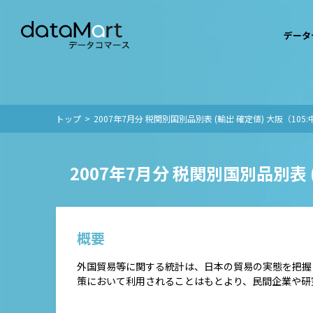
データ
トップ
2007年7月分 税関別国別品別表 (輸出 確定値) 大阪（105:
2007年7月分 税関別国別品別表 
概要
外国貿易等に関する統計は、日本の貿易の実態を把握
策において利用されることはもとより、民間企業や研