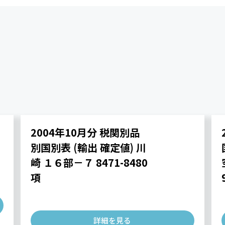
2004年10月分 税関別品
別国別表 (輸出 確定値) 川
崎 １６部－７ 8471-8480
項
詳細を見る