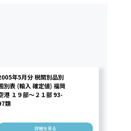
2005年5月分 税関別品別
国別表 (輸入 確定値) 福岡
空港 １９部～２１部 93-
97類
詳細を見る