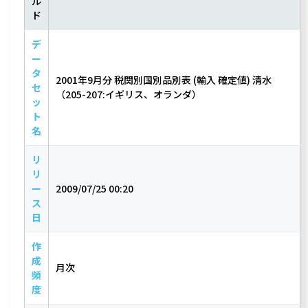
ル
ド
デ
ー
タ
2001年9月分 税関別国別品別表 (輸入 確定値) 清水
セ
（205-207:イギリス、オランダ）
ッ
ト
名
リ
リ
ー
2009/07/25 00:20
ス
日
作
成
月次
頻
度