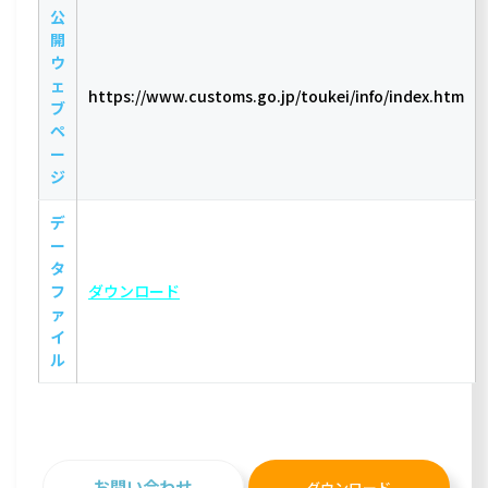
公
開
ウ
ェ
https://www.customs.go.jp/toukei/info/index.htm
ブ
ペ
ー
ジ
デ
ー
タ
フ
ダウンロード
ァ
イ
ル
お問い合わせ
ダウンロード