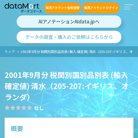
販売アカウント会員登録
販売アカウントログイン
AIアノテーションAIdata.jpへ
データの調査・購入のご依頼はこちらから
トップ
2001年9月分 税関別国別品別表 (輸入 確定値) 清水（205-207:イギリス、オラ
2001年9月分 税関別国別品別表 (輸入
確定値) 清水（205-207:イギリス、オ
ランダ）
なし
概要