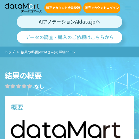
販売アカウント会員登録
販売アカウントログイン
AIアノテーションAIdata.jpへ
データの調査・購入のご依頼はこちらから
トップ
結果の概要(estatさん)の詳細ページ
結果の概要
なし
概要