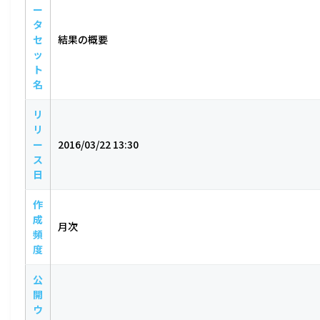
ー
タ
セ
結果の概要
ッ
ト
名
リ
リ
ー
2016/03/22 13:30
ス
日
作
成
月次
頻
度
公
開
ウ