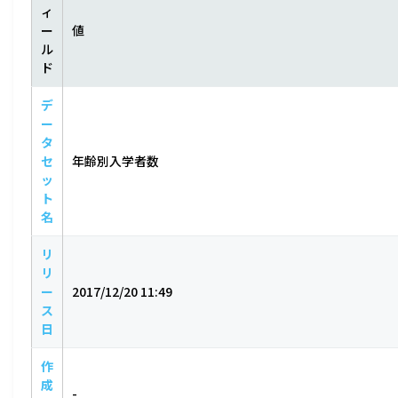
ィ
ー
値
ル
ド
デ
ー
タ
セ
年齢別入学者数
ッ
ト
名
リ
リ
ー
2017/12/20 11:49
ス
日
作
成
-