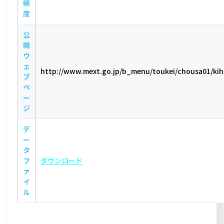
頻
度
公
開
ウ
ェ
http://www.mext.go.jp/b_menu/toukei/chousa01/ki
ブ
ペ
ー
ジ
デ
ー
タ
フ
ダウンロード
ァ
イ
ル