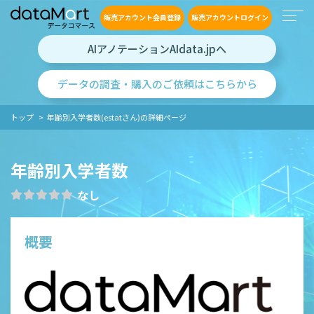
販売アカウント会員登録
販売アカウントログイン
AIアノテーションAIdata.jpへ
データの調査・購入のご依頼はこちらから
トップ
年齢別入学者数(estatさん)の詳細ページ
年齢別入学者数
なし
概要